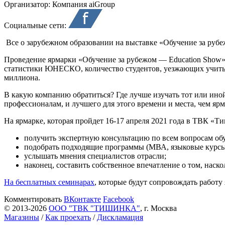
Организатор:
Компания aiGroup
Социальные сети:
Все о зарубежном образовании на выставке «Обучение за руб
Проведение ярмарки «Обучение за рубежом — Education Show» 
статистики ЮНЕСКО, количество студентов, уезжающих учиться 
миллиона.
В какую компанию обратиться? Где лучше изучать тот или ино
профессионалам, и лучшего для этого времени и места, чем яр
На ярмарке, которая пройдет 16-17 апреля 2021 года в ТВК «Ти
получить экспертную консультацию по всем вопросам обу
подобрать подходящие программы (МВА, языковые курсы, 
услышать мнения специалистов отрасли;
наконец, составить собственное впечатление о том, наск
На бесплатных семинарах
, которые будут сопровождать работ
Комментировать
ВКонтакте
Facebook
© 2013-2026
ООО "ТВК "ТИШИНКА"
, г. Москва
Магазины
/
Как проехать
/
Дискламация