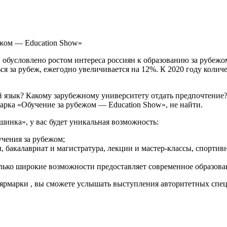
ежом — Education Show»
обусловлено ростом интереса россиян к образованию за рубежом
за рубеж, ежегодно увеличивается на 12%. К 2020 году количес
й язык? Какому зарубежному университету отдать предпочтение?
марка «Обучение за рубежом — Education Show», не найти.
шинка», у вас будет уникальная возможность:
чения за рубежом;
бакалавриат и магистратура, лекции и мастер-классы, спортивны
олько широкие возможности предоставляет современное образовани
у ярмарки , вы сможете услышать выступления авторитетных спе