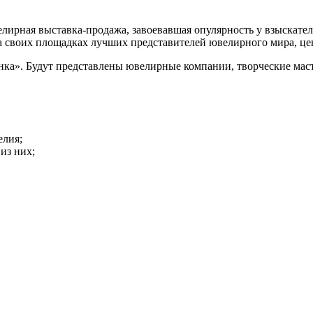
рная выставка-продажа, завоевавшая опулярность у взыскатель
 своих площадках лучших представителей ювелирного мира, цен
а». Будут представлены ювелирные компании, творческие маст
елия;
из них;