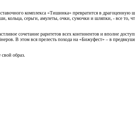
ыставочного комплекса «Тишинка» превратится в драгоценную ш
и, кольца, серьги, амулеты, очки, сумочки и шляпки, - все то, 
частливое сочетание раритетов всех континентов и вполне досту
еров. В этом вся прелесть похода на «Бижуфест» – в предвкуш
свой образ.